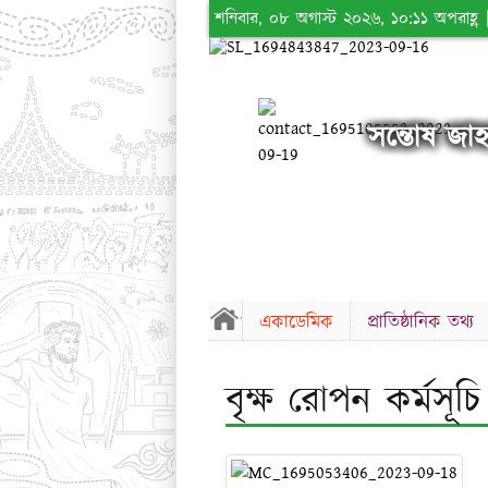
শনিবার, ০৮ অগাস্ট ২০২৬, ১০:১১ অপরাহ্ণ
সন্তোষ জাহ্
একাডেমিক
প্রাতিষ্ঠানিক তথ্য
বৃক্ষ রোপন কর্মসূচি