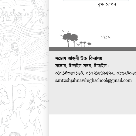
বৃক্ষ রোপন
সন্তোষ জাহ্নবী উচ্চ বিদ্যালয়
সন্তোষ, টাঙ্গাইল সদর, টাঙ্গাইল।
০১৭১৪৩৬৭১৬৪, ০১৭২১৮১৯৫২২, ০১৬২৪০৬
santoshjahnavihighschool@gmail.com