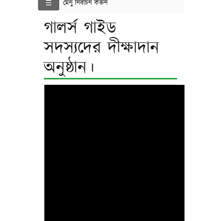
মেনু নির্বাচন করুন
গালর্স গাইড
সদস্যদের দীক্ষাদান
অনুষ্ঠান।