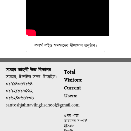
গালর্স গাইড সদস্যদের দীক্ষাদান অনুষ্ঠান।
সন্তোষ জাহ্নবী উচ্চ বিদ্যালয়
Total
সন্তোষ, টাঙ্গাইল সদর, টাঙ্গাইল।
Visitors:
০১৭১৪৩৬৭১৬৪,
Current
০১৭২১৮১৯৫২২,
Users:
০১৬২৪০৬৬৯৩৬
santoshjahnavihighschool@gmail.com
প্রথম পাতা
আমাদের সম্পর্কে
ইতিহাস