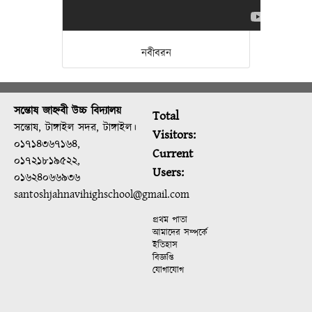
নবীবরন
সন্তোষ জাহ্নবী উচ্চ বিদ্যালয়
Total
সন্তোষ, টাঙ্গাইল সদর, টাঙ্গাইল।
Visitors:
০১৭১৪৩৬৭১৬৪,
Current
০১৭২১৮১৯৫২২,
Users:
০১৬২৪০৬৬৯৩৬
santoshjahnavihighschool@gmail.com
প্রথম পাতা
আমাদের সম্পর্কে
ইতিহাস
বিজ্ঞপ্তি
যোগাযোগ