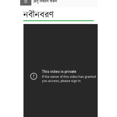
মেনু নির্বাচন করুন
নবীনবরণ