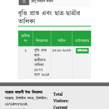
মেনু নির্বাচন করুন
বৃত্তি প্রাপ্ত এবং ছাত্র-ছাত্রীর
তালিকা
ক্রমিক
নং
শিরোনাম
তারিখ
ডাউনলোড
১
বৃত্তি প্রাপ্ত
১৩-১০-২০২৩
ডাউনলোড
ছাত্র-
ছাত্রীদের
তালিকা
১৮৭৭
হতে ২০১৪
সন্তোষ জাহ্নবী উচ্চ বিদ্যালয়
Total
সন্তোষ, টাঙ্গাইল সদর, টাঙ্গাইল।
Visitors:
০১৭১৪৩৬৭১৬৪,
Current